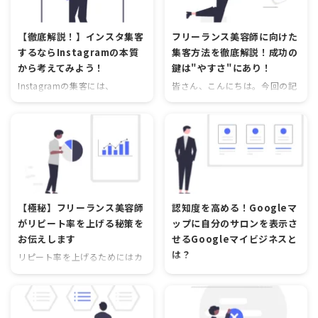
践的な方法についてご紹介しま
容師にとってブログが意味ある
す。 集客の基本を押さえよう
のか、その可能性について考え
【徹底解説！】インスタ集客
フリーランス美容師に向けた
美容師として新規客を獲得する
てみましょう。 ブログが集客に
するならInstagramの本質
集客方法を徹底解説！成功の
ためには、まずは集客の基本を
つながる理由 フリーランス美容
から考えてみよう！
鍵は"やすさ"にあり！
押さえることが重要です。以下
師の場合、多かれ少なかれ常に
のポイントを意識してみましょ
新しいお客様を探す必要があり
Instagramの集客には、
皆さん、こんにちは。今回の記
う。 1. ターゲットを明確にす
ます。そのためには自分の存在
Instagramのミッションである
事では、フリーランス美容師の
る 自分の得意な分野や悩みなど
やスキルをアピールする必要が
「大切な人や大好きなことと、
方々に向けて、集客方法につい
の、ターゲットを明確に設定し
ありますが、どのような方法が
あなたを近づける」という本質
てお話ししたいと思います。フ
ましょう。例えば、自分が魅力
効果的でしょうか？ブログは効
を念頭において活動することが
リーランス美容師として独立す
...
率的に自己表現をすることがで
重要です。自分の特徴や魅力を
ることは、自分の技術やセンス
き ...
伝えるコンテンツを発信し、フ
を最大限に発揮できる素晴らし
ォロワーとのコミュニケーショ
いチャンスですが、一方でお客
ンを大切にしましょう。また、
様を集めることは大きな課題で
【極秘】フリーランス美容師
認知度を高める！Googleマ
定期的な投稿やハッシュタグの
もあります。 美容師業界は競争
がリピート率を上げる秘策を
ップに自分のサロンを表示さ
活用、他のアカウントとのコラ
が激しく、たくさんの美容室や
お伝えします
せるGoogleマイビジネスと
ボなども効果的な集客手法で
サロンが存在します。その中
は？
す。Instagramを使った集客に
で、集客力を高めるためにはど
リピート率を上げるためにはカ
取り組む際には、本記事で解説
のような要素が必要なのでしょ
ウンセリング時に次回からのス
Googleマイビジネスは、ビジ
したポイントを参考にしてみて
うか？そこで、今回は「通いや
ケジュールを伝え、次回予約を
ネス情報をGoogleマップ等に
ください。
すさ」「予約しやすさ」「理想
進めることが大切です。また、
表示させる無料ツールであり、
が叶いやすさ」という3つの要
リピートをする確率の高い新規
フリーランス美容師にとってブ