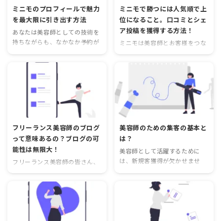
ミニモのプロフィールで魅力
ミニモで勝つには人気順で上
を最大限に引き出す方法
位になること。口コミとシェ
ア投稿を獲得する方法！
あなたは美容師としての技術を
持ちながらも、なかなか予約が
ミニモは美容師とお客様をつな
入らないとお悩みではありませ
ぐプラットフォームとして人気
んか？実は、その原因はプロフ
が高まっています。しかし、予
ィールにあるかもしれません。
約が入らないという悩みを抱え
ミニモのプロフィールは、あな
ている美容師も多いのではない
たの個性や魅力を最大限に引き
でしょうか？ ミニモで予約が入
出すための重要なツールです。
らないと悩んでいる美容師にと
そこで今回は、ミニモのプロフ
って、人気順で上位に表示され
ィールに沿った興味深いタイト
ることは非常に重要です。なぜ
フリーランス美容師のブログ
美容師のための集客の基本と
ルをご紹介します。 プロフィー
なら、ユーザーは検索結果の上
って意味あるの？ブログの可
は？
ル写真を魅力的に プロフィール
位に表示された美容師に注目
能性は無限大！
写真は、最初に客に与える印象
美容師として活躍するために
し、予約を入れる傾向があるか
を左右する重要な要素です。自
は、新規客獲得が欠かせませ
らです。では、どのようにして
フリーランス美容師の皆さん、
分自身の個性やスタイルを反映
ん。しかし、集客やホームペー
人気順で上位になることができ
自分のスキルや経験を活かして
させることで、興味を持っても
ジ、SNSを活用した集客方法は
るのでしょうか？ 人気順で上位
仕事をしたいと思っていません
らうことができます。相手にど
多岐にわたり、どれを選べば効
になるためには 以下に、人気順
か？集客のためには様々な方法
んな印象を与えたいのかを考え
果的なのか迷ってしまうことも
で上位になるための方法をご紹
がありますが、その中でもブロ
て ...
あるでしょう。そこで、今回は
介します。 口コミを積極的に集
グは非常に有効な手段の一つで
集客のための美容師のための実
...
す。では、なぜフリーランス美