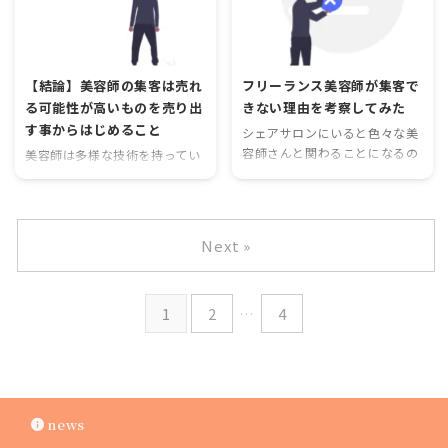
素に焦点を当ててお話ししてい
客を集客するために多くの情報
ランディングや新規集客の効果
きたい ...
を順序立てて伝えるためにホー
的な手段です。多機能で上位表
ムページなどの集客媒体の内容
示も可能なこのサービスは、多
を考えることが重要です。
くの美容師が未だ活用していな
【結論】美容師の集客は売れ
フリーランス美容師が集客で
いため、先行者利益を享受でき
る可能性が高いものを売り出
きない理由を考察してみた
るチャンスがあります。
す事からはじめること
シェアサロンにいると色々な美
容師さんと関わることになるの
美容師は多様な技術を持ってい
ですが、集客ができなくて悩む
ますが、効率良く集客・売上げ
フリーランス美容師さんも非常
を上げるには需要があるサービ
に多いです。そんな方々のやり
スを提供することが肝心です。
方を見てみるとなんとなく集客
例えば、乾かすだけでスタイリ
Next »
できない特徴が見えてきました
ングが決まるショートカットの
のでまとめてみます。 ターゲッ
ようなニーズに応える技術を習
トが誰なのかわからない フリー
得し、ターゲットが明確な客層
1
2
…
4
ランスの美容師が集客に苦労す
を集めることが重要です。
る最大のポイントは、 ターゲッ
トが誰なのかわからないことに
あります。他の記事でもターゲ
ット設定の重要性についてはい
くつか投稿していますが、見ず
news
知らずの新規を集客するために