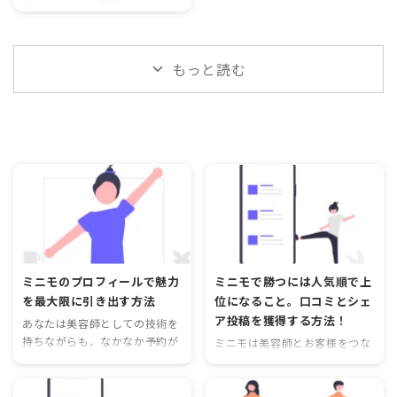
美容師とのフラットな交流 時間
容師のリスクと回避方法につい
の自由 フリーランス美容師は圧
てお伝えします。 フリーランス
倒的な時間の自由を手に ...
美容師とは、店舗（サロン）に
属さず（雇用されず）シェアサ
もっと読む
ロンや面貸しサロンを利用し、
自身のお客様を呼びサロンワー
クをする働き方。 こちらもおす
すめ https://b-
moving.net/biyoushi-urikata/
フリーランス美容師のリスク3
選 収入の不安定 仕入れ先の不
自由 トラブル時の自己対応 収
入の不安定 サロンに雇用されて
いる時は毎月一定額が給料とし
て支払われていましたが、 ...
ミニモのプロフィールで魅力
ミニモで勝つには人気順で上
を最大限に引き出す方法
位になること。口コミとシェ
ア投稿を獲得する方法！
あなたは美容師としての技術を
持ちながらも、なかなか予約が
ミニモは美容師とお客様をつな
入らないとお悩みではありませ
ぐプラットフォームとして人気
んか？実は、その原因はプロフ
が高まっています。しかし、予
ィールにあるかもしれません。
約が入らないという悩みを抱え