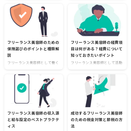
ジ、SNSを活用した集客方法は
やスキルをアピールする必要が
「あ、店ってこんなふうになく
界は競争が激しく、お客様に満
多岐にわたり、どれを選べば効
ありますが、どのような方法が
なってしまうのか。この店やば
足してもらうためには高い技術
果的なのか迷ってしまうことも
効果的でしょうか？ブログは効
いかもな。。でも、ほかのサロ
力が求められます。しかし、そ
あるでしょう。そこで、今回は
率的に自己表現をすることがで
ン行って一から始めるのもなん
れだけではなく、フリーランス
集客のための美容師のための実
き ...
か ...
として独立するためにはサロン
践的な方法についてご紹介しま
経験も重要です。サロン経験を
す。 集客の基本を押さえよう
積むことで、お客様のニーズに
フリーランス美容師のための
フリーランス美容師の経費項
美容師として新規客を獲得する
応える力が身に付き、自身の技
保険選びのポイントと種類解
目は何がある？経費について
ためには、まずは集客の基本を
術の基礎となる部分ができま
説
知っておきたいポイント
押さえることが重要です。以下
す。今回の記事では、具体的に
のポイントを意識してみましょ
どのような経験が必要なのか、
フリーランス美容師として働く
フリーランス美容師として活動
う。 1. ターゲットを明確にす
そしてどのように経験を積むこ
上で、保険選びは非常に重要で
するためには、経費の管理が重
る 自分の得意な分野や悩みなど
とができるのかをお伝えしま
す。美容師としての仕事は、お
要です。経費の項目や節税の方
の、ターゲットを明確に設定し
す。 この記事の要約 フリーラ
客様の髪や頭皮を扱う上でリス
法について理解しておくこと
ましょう。例えば、自分が魅力
ンス美容師になるには、経験が
クが伴います。また、フリーラ
で、より効率的に業務を運営す
...
必要である。 美容業界は競争が
ンスとして独立して働く場合
ることができます。では、フリ
激しく ...
は、自分自身の保険についても
ーランス美容師の経費項目につ
考える必要があります。では、
いて見ていきましょう。 この記
フリーランス美容師のための保
事の要約 フリーランス美容師は
フリーランス美容師の収入源
成功するフリーランス美容師
険選びのポイントと種類につい
経費の管理が不可欠。 接待交際
と給与設定のベストプラクテ
のための税金対策と節税の方
て解説していきます。 保健と聞
費や備品購入費、福利厚生費な
ィス
法
くとなんだか難しそうで、尻込
ど、様々な経費が存在。 経費を