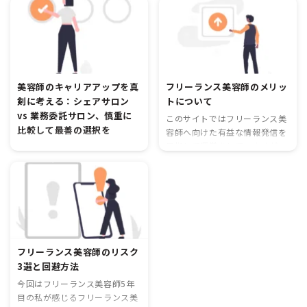
美容師になることになったきっ
足してもらうためには高い技術
かけは、独立のためなど煌めい
力が求められます。しかし、そ
た理由ではなく結果的にフリー
れだけではなく、フリーランス
ランス美容師としてやるしかな
として独立するためにはサロン
くなったというのが理由になり
経験も重要です。サロン経験を
ます。 美容師やめて別の仕事探
積むことで、お客様のニーズに
美容師のキャリアアップを真
フリーランス美容師のメリッ
しを始めた28歳 美容師やめよ
応える力が身に付き、自身の技
剣に考える：シェアサロン
トについて
うかと思ったのは28歳の時。当
術の基礎となる部分ができま
vs 業務委託サロン、慎重に
時いたサロンで独立やら結婚や
す。今回の記事では、具体的に
このサイトではフリーランス美
比較して最善の選択を
らで次々にスタッフがやめてし
どのような経験が必要なのか、
容師へ向けた有益な情報発信を
まい、店舗縮小し始めた時に
そしてどのように経験を積むこ
目指して運営をしていますが、
今回はシェアサロンか？業務委
「あ、店ってこんなふうになく
とができるのかをお伝えしま
今回は改めてフリーランス美容
託サロンか？自分に合った選び
なってしまうのか。この店やば
す。 この記事の要約 フリーラ
師のメリットについてまとめて
方について解説。
いかもな。。でも、ほかのサロ
ンス美容師になるには、経験が
みたいと思います。 フリーラン
キャリアアップには働き方やサ
ン行って一から始めるのもなん
必要である。 美容業界は競争が
ス美容師のリスクについてはこ
ロン選びはしっかりと考えるこ
か ...
激しく ...
ちら https://b-
とが重要ですので、本記事を参
moving.net/freelance-
考により良い美容師人生を選択
riskkaihihouhou/ フリーラン
していってください。
フリーランス美容師のリスク
ス美容師のメリット３選 フリー
3選と回避方法
ランス美容師のメリットは以下
のことが挙げられます。 時間の
今回はフリーランス美容師5年
自由 美容師価値の底上げ 一流
目の私が感じるフリーランス美