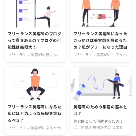
ミニモのプロフィールは、あな
ている美容師も多いのではない
たの個性や魅力を最大限に引き
でしょうか？ ミニモで予約が入
出すための重要なツールです。
らないと悩んでいる美容師にと
そこで今回は、ミニモのプロフ
って、人気順で上位に表示され
ィールに沿った興味深いタイト
ることは非常に重要です。なぜ
フリーランス美容師のブログ
フリーランス美容師になった
ルをご紹介します。 プロフィー
なら、ユーザーは検索結果の上
って意味あるの？ブログの可
きっかけは美容師を辞めるた
ル写真を魅力的に プロフィール
位に表示された美容師に注目
能性は無限大！
め？私がフリーになった理由
写真は、最初に客に与える印象
し、予約を入れる傾向があるか
を左右する重要な要素です。自
らです。では、どのようにして
フリーランス美容師の皆さん、
フリーランス美容師としてなん
分自身の個性やスタイルを反映
人気順で上位になることができ
自分のスキルや経験を活かして
とか生きていけている現在の私
させることで、興味を持っても
るのでしょうか？ 人気順で上位
仕事をしたいと思っていません
ですが、そもそもフリーランス
らうことができます。相手にど
になるためには 以下に、人気順
か？集客のためには様々な方法
美容師になることになったきっ
んな印象を与えたいのかを考え
で上位になるための方法をご紹
がありますが、その中でもブロ
かけは、独立のためなど煌めい
て ...
介します。 口コミを積極的に集
グは非常に有効な手段の一つで
た理由ではなく結果的にフリー
...
す。では、なぜフリーランス美
ランス美容師としてやるしかな
容師にとってブログが意味ある
くなったというのが理由になり
のか、その可能性について考え
ます。 美容師やめて別の仕事探
フリーランス美容師になるた
美容師のための集客の基本と
てみましょう。 ブログが集客に
しを始めた28歳 美容師やめよ
めにはどのような経験を重ね
は？
つながる理由 フリーランス美容
うかと思ったのは28歳の時。当
るべき？
美容師として活躍するために
師の場合、多かれ少なかれ常に
時いたサロンで独立やら結婚や
は、新規客獲得が欠かせませ
新しいお客様を探す必要があり
らで次々にスタッフがやめてし
フリーランス美容師になるため
ん。しかし、集客やホームペー
ます。そのためには自分の存在
まい、店舗縮小し始めた時に
には、経験が必要です。美容業