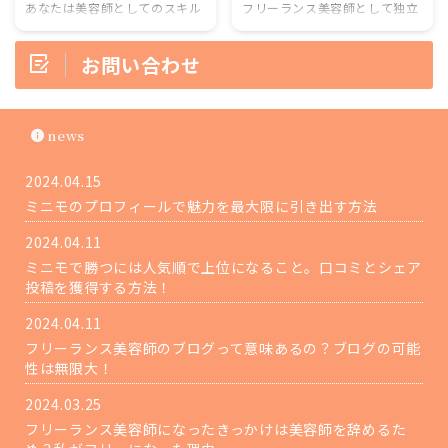
みしてしまいそうですがフリー
適切に計上し、節税の方法を活
あなたは美容師としてのスキル
フリーランス美容師として独立
ラン美容師という事業を行うの
用して経営効率を向上させるこ
を活かし、フリーランスで活動
して働く魅力はたくさんありま
であれば最低限の保険はかけて
とが重要。 フリーランス美容師
することを検討しているかもし
すが、税金や節税の問題は避け
お問い合わせ
おきましょう。 この記事の要約
の経費について 美容師としての
れません。しかし、フリーラン
て通れません。美容師としての
保険選びのポイントは、医療費
仕事には、さまざまな経費が発
ス美容師として成功するために
スキルだけでなく、税金対策や
と賠償責任の補償範囲を確認し
生します。経費とは、業務 ...
は、収入源と給与設定について
節税の知識も持つことで、より
て ...
の理解が不可欠です。本記事で
成功しやすくなるのです。あな
news
は、フリーランス美容師の収入
たは自分の収入を最大限に活か
源と給与設定のベストプラクテ
すための税金対策や節税の方法
2024.04.15
ィスについて探ってみましょ
を知っていますか？今回は、成
ミニモのプロフィールで魅力を最大限に引き出す方法
う。 この記事の要約を見る 収
功するフリーランス美容師のた
入源の多様化、適切な客単価の
めの税金対策と節税の方法につ
2024.04.11
設定、顧客の維持と拡大が重
いてご紹介します。 この記事の
ミニモで勝つには人気順で上位になること。口コミとシェア
要。 これらの要素を適切に組み
要約 税金対策と節税の知識はフ
投稿を獲得する方法！
合わせることで、安定した収入
リーランス美容師として成功す
を得られる。 自身のスキルや経
るために重要。 経費の管理や法
2024.04.11
験のアピールも重要。 フリーラ
人化、確定申告の正確な実施な
フリーランス美容師のブログって意味あるの？ブログの可能
ンス美容師として成功するため
ど税金対策を行い、節税方法を
性は無限大！
に ...
...
2024.03.25
フリーランス美容師になったきっかけは美容師を辞めるた