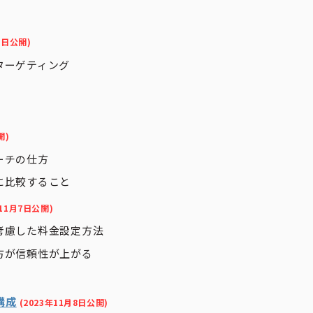
5日公開)
ターゲティング
開)
ーチの仕方
に比較すること
年11月7日公開)
考慮した料金設定方法
方が信頼性が上がる
構成
(2023年11月8日公開)