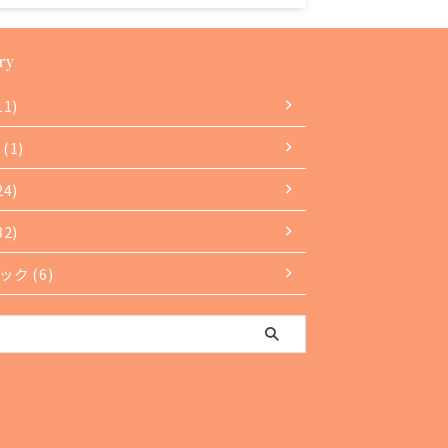
ry
11)
(1)
24)
32)
ク (6)