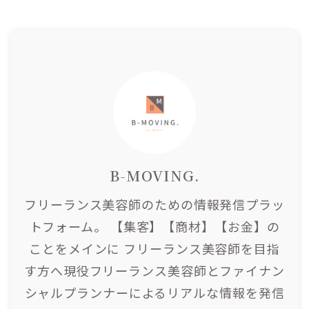
ルとしても活用できる この記事
について 美容師にとって馴染み
のある集客サービスのミニモの
利用料金、客層について リピー
ト率や新規客数を増やす運用方
法を解説 集客についての記事一
覧 ミニモについて ミニモの利
用料金 月額固定費 ...
B-MOVING.
フリーランス美容師のための情報発信プラッ
トフォーム。 【集客】【商材】【お金】の
ことをメインに フリーランス美容師を目指
す方へ現役フリーランス美容師とファイナン
シャルプランナーによるリアルな情報を発信