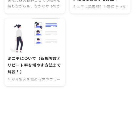
持ちながらも、なかなか予約が
ミニモは美容師とお客様をつな
入らないとお悩みではありませ
ぐプラットフォームとして人気
んか？実は、その原因はプロフ
が高まっています。しかし、予
ィールにあるかもしれません。
約が入らないという悩みを抱え
ミニモのプロフィールは、あな
ている美容師も多いのではない
たの個性や魅力を最大限に引き
でしょうか？ ミニモで予約が入
出すための重要なツールです。
らないと悩んでいる美容師にと
そこで今回は、ミニモのプロフ
って、人気順で上位に表示され
ィールに沿った興味深いタイト
ることは非常に重要です。なぜ
ミニモについて【新規客数と
ルをご紹介します。 プロフィー
なら、ユーザーは検索結果の上
リピート率を増やす方法まで
ル写真を魅力的に プロフィール
位に表示された美容師に注目
解説！】
写真は、最初に客に与える印象
し、予約を入れる傾向があるか
を左右する重要な要素です。自
らです。では、どのようにして
今から集客を始める方やフリー
分自身の個性やスタイルを反映
人気順で上位になることができ
ランス美容師になりたての方は
させることで、興味を持っても
るのでしょうか？ 人気順で上位
ミニモやホットペッパーの集客
らうことができます。相手にど
になるためには 以下に、人気順
サービスを利用して集客するこ
んな印象を与えたいのかを考え
で上位になるための方法をご紹
とも一つの手段ですね！ 今回の
て ...
介します。 口コミを積極的に集
メモ ミニモは活用の仕方次第で
...
集客数を上げてある程度の売り
上げを立てることができるツー
ル スタイル写真撮影のモデルや
技術練習モデルを募集するツー