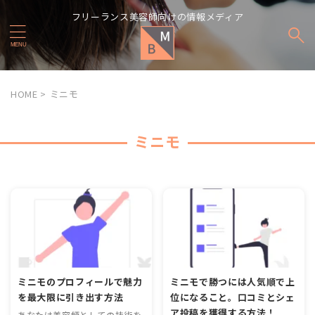
フリーランス美容師向けの情報メディア
HOME
>
ミニモ
ミニモ
ミニモのプロフィールで魅力
ミニモで勝つには人気順で上
を最大限に引き出す方法
位になること。口コミとシェ
ア投稿を獲得する方法！
あなたは美容師としての技術を